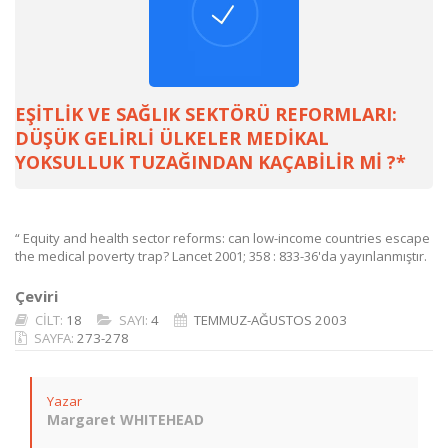
EŞİTLİK VE SAĞLIK SEKTÖRÜ REFORMLARI:
DÜŞÜK GELİRLİ ÜLKELER MEDİKAL
YOKSULLUK TUZAĞINDAN KAÇABİLİR Mİ ?*
“ Equity and health sector reforms: can low-income countries escape
the medical poverty trap? Lancet 2001; 358 : 833-36'da yayınlanmıştır.
Çeviri
CİLT:
18
SAYI:
4
TEMMUZ-AĞUSTOS 2003
SAYFA:
273-278
Yazar
Margaret WHITEHEAD