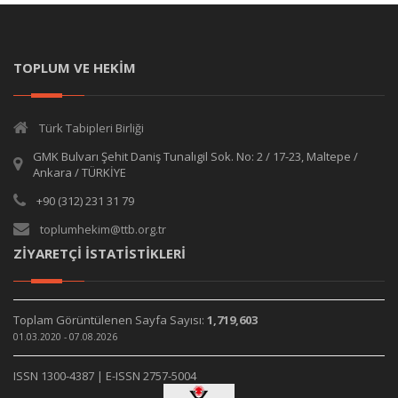
TOPLUM VE HEKİM
Türk Tabipleri Birliği
GMK Bulvarı Şehit Daniş Tunalıgil Sok. No: 2 / 17-23, Maltepe /
Ankara / TÜRKİYE
+90 (312) 231 31 79
toplumhekim@ttb.org.tr
ZİYARETÇİ İSTATİSTİKLERİ
Toplam Görüntülenen Sayfa Sayısı:
1,719,603
01.03.2020 - 07.08.2026
ISSN 1300-4387 | E-ISSN 2757-5004