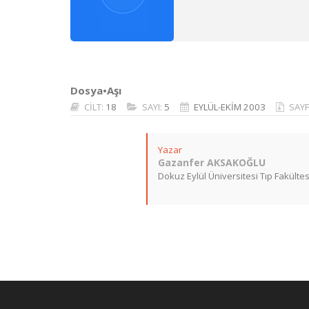
Dosya•Aşı
CİLT:
18
SAYI:
5
EYLÜL-EKİM 2003
SAYF
Yazar
Gazanfer AKSAKOĞLU
Dokuz Eylül Üniversitesi Tıp Fakültesi