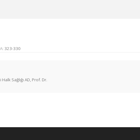
A:
323-330
 Halk Sağlığı AD, Prof. Dr.