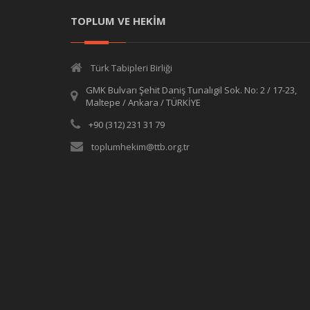
TOPLUM VE HEKİM
Türk Tabipleri Birliği
GMK Bulvarı Şehit Daniş Tunalıgil Sok. No: 2 / 17-23,
Maltepe / Ankara / TÜRKİYE
+90 (312) 231 31 79
toplumhekim@ttb.org.tr