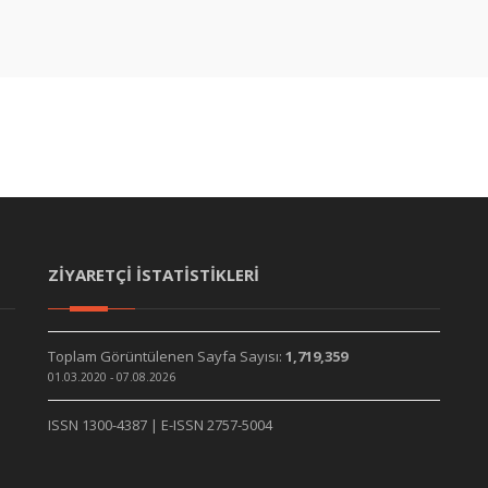
ZİYARETÇİ İSTATİSTİKLERİ
Toplam Görüntülenen Sayfa Sayısı:
1,719,359
01.03.2020 - 07.08.2026
ISSN 1300-4387 | E-ISSN 2757-5004