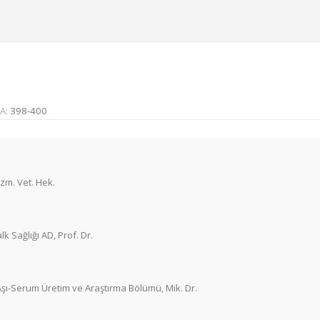
A:
398-400
Uzm. Vet. Hek.
k Sağlığı AD, Prof. Dr.
şı-Serum Üretim ve Araştırma Bölümü, Mik. Dr.