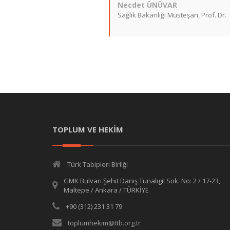
Necdet ÜNÜVAR
Sağlık Bakanlığı Müsteşarı, Prof. Dr.
TOPLUM VE HEKİM
Türk Tabipleri Birliği
GMK Bulvarı Şehit Daniş Tunalıgil Sok. No: 2 / 17-23,
Maltepe / Ankara / TÜRKİYE
+90 (312) 231 31 79
toplumhekim@ttb.org.tr