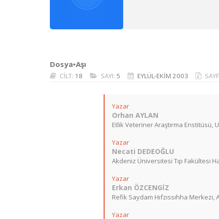
Dosya•Aşı
CİLT:
18
SAYI:
5
EYLÜL-EKİM 2003
SAYF
Yazar
Orhan AYLAN
Etlik Veteriner Araştırma Enstitüsü, 
Yazar
Necati DEDEOĞLU
Akdeniz Üniversitesi Tıp Fakültesi Hal
Yazar
Erkan ÖZCENGİZ
Refik Saydam Hıfzıssıhha Merkezi, A
Yazar