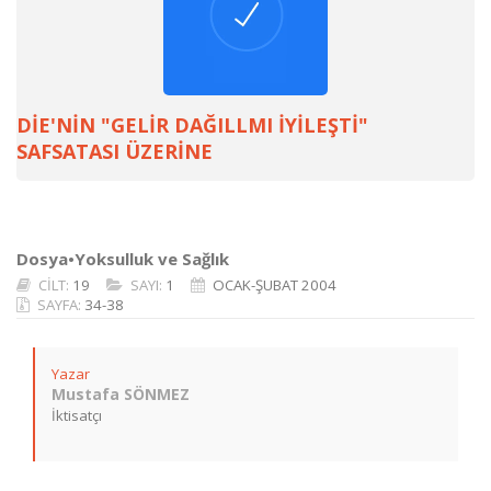
DİE'NİN "GELİR DAĞILLMI İYİLEŞTİ"
SAFSATASI ÜZERİNE
Dosya•Yoksulluk ve Sağlık
CİLT:
19
SAYI:
1
OCAK-ŞUBAT 2004
SAYFA:
34-38
Yazar
Mustafa SÖNMEZ
İktisatçı