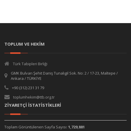
TOPLUM VE HEKİM
Türk Tabipleri Birliği
GMK Bulvarı Şehit Daniş Tunalıgil Sok. No: 2 / 17-23, Maltepe /
Ankara / TÜRKİYE
+90 (312) 231 31 79
toplumhekim@ttb.org.tr
ZİYARETÇİ İSTATİSTİKLERİ
Toplam Görüntülenen Sayfa Sayısı:
1,729,881