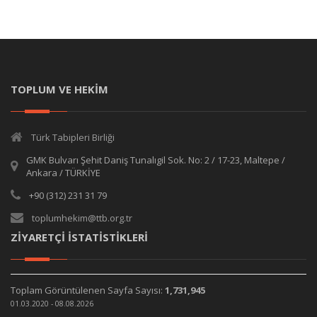
TOPLUM VE HEKİM
Türk Tabipleri Birliği
GMK Bulvarı Şehit Daniş Tunalıgil Sok. No: 2 / 17-23, Maltepe /
Ankara / TÜRKİYE
+90 (312) 231 31 79
toplumhekim@ttb.org.tr
ZİYARETÇİ İSTATİSTİKLERİ
Toplam Görüntülenen Sayfa Sayısı:
1,731,945
01.03.2020 - 08.08.2026