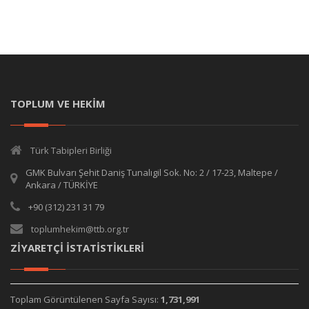
TOPLUM VE HEKİM
Türk Tabipleri Birliği
GMK Bulvarı Şehit Daniş Tunalıgil Sok. No: 2 / 17-23, Maltepe /
Ankara / TÜRKİYE
+90 (312) 231 31 79
toplumhekim@ttb.org.tr
ZİYARETÇİ İSTATİSTİKLERİ
Toplam Görüntülenen Sayfa Sayısı:
1,731,991