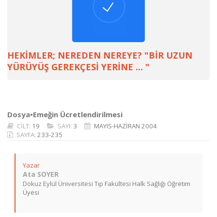
HEKİMLER; NEREDEN NEREYE? "BİR UZUN
YÜRÜYÜŞ GEREKÇESİ YERİNE ... "
Dosya•Emeğin Ücretlendirilmesi
CİLT:
19
SAYI:
3
MAYIS-HAZİRAN 2004
SAYFA:
233-235
Yazar
Ata SOYER
Dokuz Eylül Üniversitesi Tıp Fakültesi Halk Sağlığı Öğretim
Üyesi