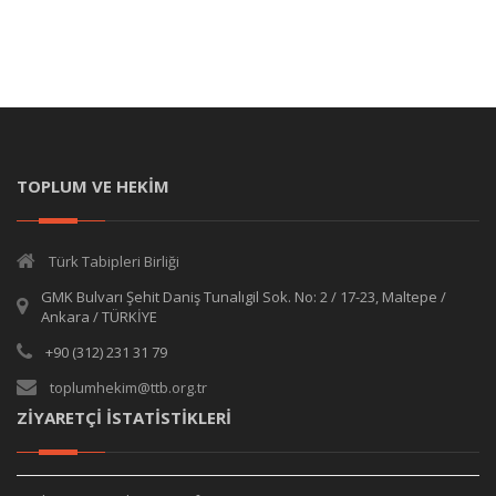
TOPLUM VE HEKİM
Türk Tabipleri Birliği
GMK Bulvarı Şehit Daniş Tunalıgil Sok. No: 2 / 17-23, Maltepe /
Ankara / TÜRKİYE
+90 (312) 231 31 79
toplumhekim@ttb.org.tr
ZİYARETÇİ İSTATİSTİKLERİ