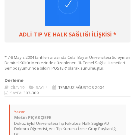
ADLİ TIP VE HALK SAĞLIĞI İLİŞKİSİ *
* 7-8 Mayıs 2004 tarihleri arasında Celal Bayar Üniversitesi Süleyman
Demirel Kültür Merkezinde düzenlenen "II. Temel Sağlık Hizmetleri
Sempozyumu"nda bildiri 'POSTER' olarak sunulmuştur.
Derleme
CİLT:
19
SAYI:
4
TEMMUZ-AĞUSTOS 2004
SAYFA:
307-309
Yazar
Metin PIÇAKÇIEFE
Dokuz Eylül Üniversitesi Tıp Fakültesi Halk Sağlığı AD
Doktora Öğrencisi, Adli Tıp Kurumu İzmir Grup Başkanlığı,
Dr.