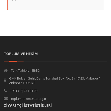
TOPLUM VE HEKİM
Türk Tabipleri Birliği
GMK Bulvarı Şehit Daniş Tunalıgil Sok. No: 2 / 17-23, Maltepe /
Ankara / TÜRKİYE
+90 (312) 231 31 79
toplumhekim@ttb.org.tr
ZİYARETÇİ İSTATİSTİKLERİ