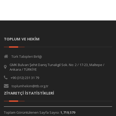
TOPLUM VE HEKİM
Türk Tabipleri Birliği
GMK Bulvarı Şehit Daniş Tunalıgil Sok. No: 2 / 17-23, Maltepe /
Ankara / TÜRKİYE
+90 (312) 231 31 79
toplumhekim@ttb.org.tr
ZİYARETÇİ İSTATİSTİKLERİ
Toplam Görüntülenen Sayfa Sayısı:
1,719,579