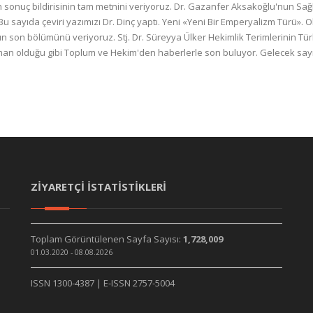
n sonuç bildirisinin tam metnini veriyoruz. Dr. Gazanfer Aksakoğlu'nun Sağl
Bu sayıda çeviri yazımızı Dr. Dinç yaptı. Yeni «Yeni Bir Emperyalizm Türü». 
n son bölümünü veriyoruz. Stj. Dr. Süreyya Ülker Hekimlik Terimlerinin Tür
man olduğu gibi Toplum ve Hekim'den haberlerle son buluyor. Gelecek sayı
ZİYARETÇİ İSTATİSTİKLERİ
Toplam Görüntülenen Sayfa Sayısı:
1,728,009
01.03.2020 - 08.08.2026
ISSN 1300-4387 | E-ISSN 2757-5004