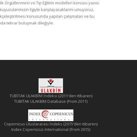
ık Örgütlenmesi ve Tıp Eğitimi modelleri konusu yazısı
Okuyuculanmızın ilgiyle karşılayacaklarını umuyoruz.
kçeleştirilmesi konusunda yapılan çalışmaları ve bu
da tekrar buluşmak dileğiyle.
TÜBİTAK ULAKBİM İndeksi (2011'den itibaren)
TUBITAK ULAKBIM Database (From 2011)
Copernicus Uluslararası İndeks (2015'den itibaren)
Index Copernicus International (From 2015)