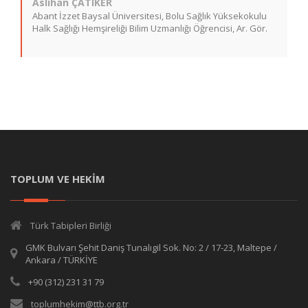
Aslıhan ÇATlKER
Abant İzzet Baysal Üniversitesi, Bolu Sağlık Yüksekokulu
Halk Sağlığı Hemşireliği Bilim Uzmanlığı Öğrencisi, Ar. Gör.
TOPLUM VE HEKİM
Türk Tabipleri Birliği
GMK Bulvarı Şehit Daniş Tunalıgil Sok. No: 2 / 17-23, Maltepe /
Ankara / TÜRKİYE
+90 (312) 231 31 79
toplumhekim@ttb.org.tr