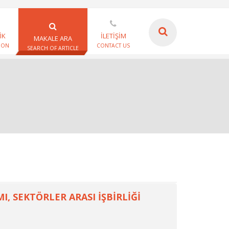
İK
İLETİŞİM
MAKALE ARA
ION
CONTACT US
SEARCH OF ARTICLE
 SEKTÖRLER ARASI İŞBİRLİĞİ