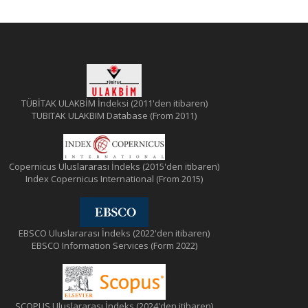
TÜBİTAK ULAKBİM İndeksi (2011'den itibaren)
TUBITAK ULAKBIM Database (From 2011)
Copernicus Uluslararası İndeks (2015'den itibaren)
Index Copernicus International (From 2015)
EBSCO Uluslararası İndeks (2022'den itibaren)
EBSCO Information Services (Form 2022)
SCOPUS Uluslararası İndeks (2024'den itibaren)