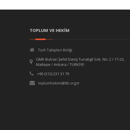
TOPLUM VE HEKİM
Türk Tabipleri Birliği
GMK Bulvarı Şehit Daniş Tunalıgil Sok. No: 2 / 17-23,
Maltepe / Ankara / TÜRKİYE
+90 (312) 231 31 79
toplumhekim@ttb.org.tr