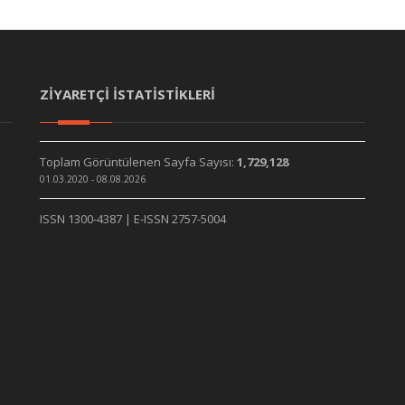
ZİYARETÇİ İSTATİSTİKLERİ
Toplam Görüntülenen Sayfa Sayısı:
1,729,128
01.03.2020 - 08.08.2026
ISSN 1300-4387 | E-ISSN 2757-5004