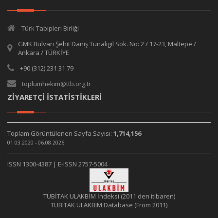
Türk Tabipleri Birliği
GMK Bulvarı Şehit Daniş Tunalıgil Sok. No: 2 / 17-23, Maltepe /
Ankara / TÜRKİYE
+90 (312) 231 31 79
toplumhekim@ttb.org.tr
ZİYARETÇİ İSTATİSTİKLERİ
Toplam Görüntülenen Sayfa Sayısı:
1,714,156
01.03.2020 - 06.08.2026
ISSN 1300-4387 | E-ISSN 2757-5004
TÜBİTAK ULAKBİM İndeksi (2011'den itibaren)
TUBITAK ULAKBIM Database (From 2011)