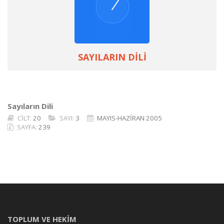
SAYILARIN DİLİ
Sayıların Dili
CİLT:
20
SAYI:
3
MAYIS-HAZİRAN 2005
SAYFA:
239
TOPLUM VE HEKİM