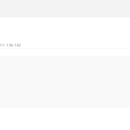
FA:
136-142