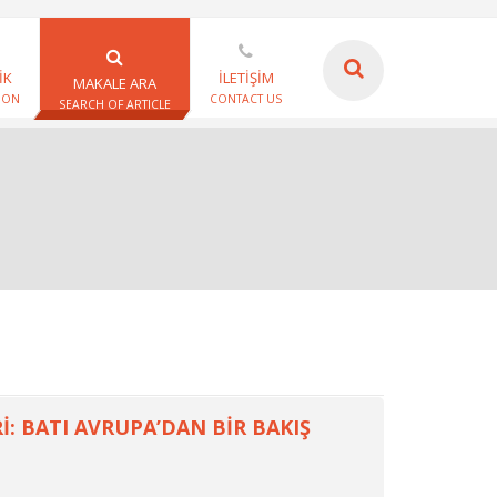
İK
İLETİŞİM
MAKALE ARA
ION
CONTACT US
SEARCH OF ARTICLE
: BATI AVRUPA’DAN BİR BAKIŞ