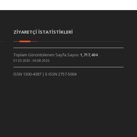
ZİYARETÇİ İSTATİSTİKLERİ
Toplam Görüntülenen Sayfa Sayısı:
1,717,404
01.03.2020 - 06.08.2026
ISSN 1300-4387 | E-ISSN 2757-5004