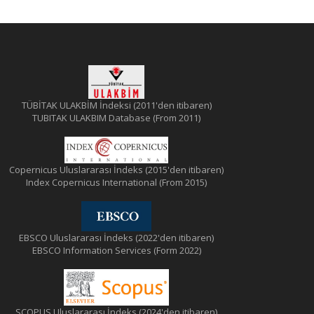
TÜBİTAK ULAKBİM İndeksi (2011'den itibaren)
TUBITAK ULAKBIM Database (From 2011)
Copernicus Uluslararası İndeks (2015'den itibaren)
Index Copernicus International (From 2015)
EBSCO Uluslararası İndeks (2022'den itibaren)
EBSCO Information Services (Form 2022)
SCOPUS Uluslararası İndeks (2024'den itibaren)