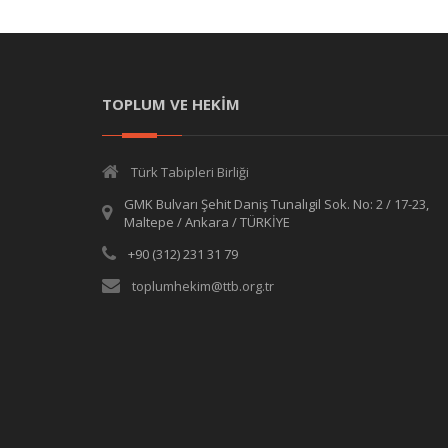
TOPLUM VE HEKİM
Türk Tabipleri Birliği
GMK Bulvarı Şehit Daniş Tunalıgil Sok. No: 2 / 17-23,
Maltepe / Ankara / TÜRKİYE
+90 (312) 231 31 79
toplumhekim@ttb.org.tr