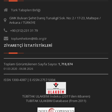
Türk Tabipleri Birliği
GMK Bulvarı Şehit Daniş Tunalıgil Sok. No: 2 / 17-23, Maltepe /
Ankara / TÜRKİYE
+90 (312) 231 31 79
toplumhekim@ttb.org.tr
ZİYARETÇİ İSTATİSTİKLERİ
Toplam Görüntülenen Sayfa Sayısı:
1,718,874
01.03.2020 - 06.08.2026
ISSN 1300-4387 | E-ISSN 2757-5004
TÜBİTAK ULAKBİM İndeksi (2011'den itibaren)
TUBITAK ULAKBIM Database (From 2011)