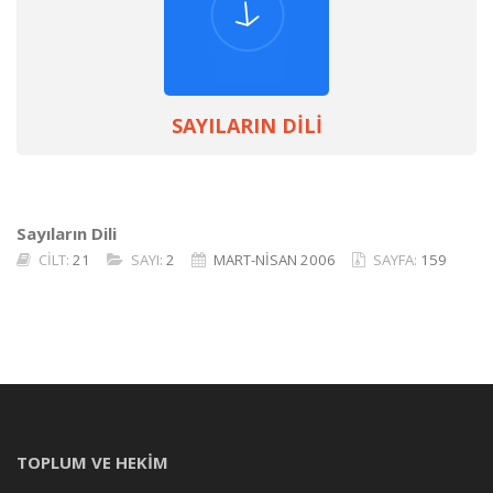
SAYILARIN DİLİ
Sayıların Dili
CİLT:
21
SAYI:
2
MART-NİSAN 2006
SAYFA:
159
TOPLUM VE HEKİM