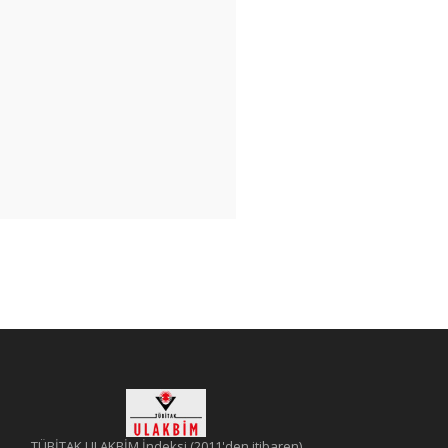
TÜBİTAK ULAKBİM İndeksi (2011'den itibaren)