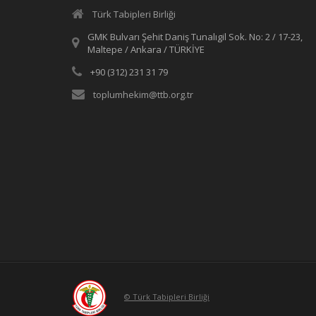
Türk Tabipleri Birliği
GMK Bulvarı Şehit Daniş Tunalıgil Sok. No: 2 / 17-23,
Maltepe / Ankara / TÜRKİYE
+90 (312) 231 31 79
toplumhekim@ttb.org.tr
© Türk Tabipleri Birliği