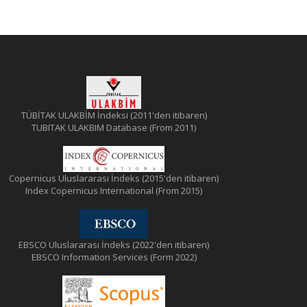
TÜBİTAK ULAKBİM İndeksi (2011'den itibaren)
TUBITAK ULAKBIM Database (From 2011)
Copernicus Uluslararası İndeks (2015'den itibaren)
Index Copernicus International (From 2015)
EBSCO Uluslararası İndeks (2022'den itibaren)
EBSCO Information Services (Form 2022)