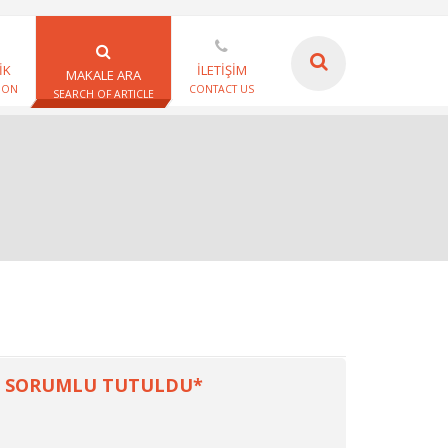
İK
İLETİŞİM
MAKALE ARA
ION
CONTACT US
SEARCH OF ARTICLE
İ SORUMLU TUTULDU*