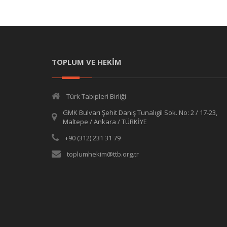
TOPLUM VE HEKİM
Türk Tabipleri Birliği
GMK Bulvarı Şehit Daniş Tunalıgil Sok. No: 2 / 17-23,
Maltepe / Ankara / TÜRKİYE
+90 (312) 231 31 79
toplumhekim@ttb.org.tr