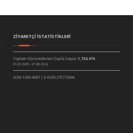
ZİYARETÇİ İSTATİSTİKLERİ
Toplam Görüntülenen Sayfa Sayısı:
1,724,474
01.03.2020 - 07.08.2026
ISSN 1300-4387 | E-ISSN 2757-5004