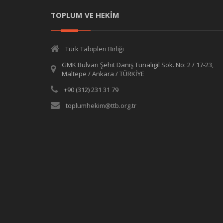
TOPLUM VE HEKİM
Türk Tabipleri Birliği
GMK Bulvarı Şehit Daniş Tunalıgil Sok. No: 2 / 17-23,
Maltepe / Ankara / TÜRKİYE
+90 (312) 231 31 79
toplumhekim@ttb.org.tr