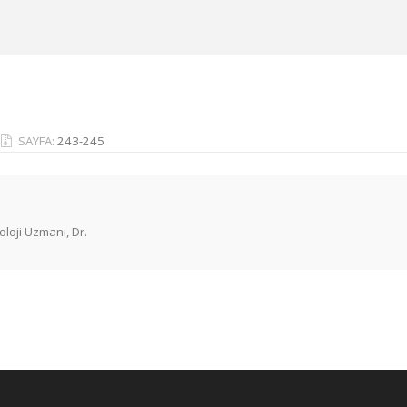
SAYFA:
243-245
oji Uzmanı, Dr.