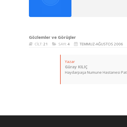
Gözlemler ve Görüşler
CİLT:
21
SAYI:
4
TEMMUZ-AĞUSTOS 2006
Yazar
Güray KILIÇ
Haydarpaşa Numune Hastanesi Patol