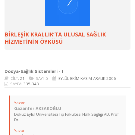
BİRLEŞİK KRALLIK’TA ULUSAL SAĞLIK
HİZMETİNİN ÖYKÜSÜ
Dosya•Sağlık Sistemleri - I
CİLT:
21
SAYI:
5
EYLÜL-EKİM-KASIM-ARALIK 2006
SAYFA:
335-343
Yazar
Gazanfer AKSAKOĞLU
Dokuz Eylül Üniversitesi Tıp Fakültesi Halk Sağlığı AD, Prof.
Dr.
Yazar