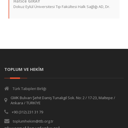
Hatice GİRAY
Dokuz Eylül Üniversitesi Tıp Fakültesi Halk Sağlığı AD, Dr.
TOPLUM VE HEKİM
Türk Tabipleri Birliği
GMK Bulvarı Şehit Daniş Tunalıgil Sok. No: 2 / 17-23, Maltepe /
Ankara / TÜRKİYE
+90 (312) 231 31 79
toplumhekim@ttb.org.tr