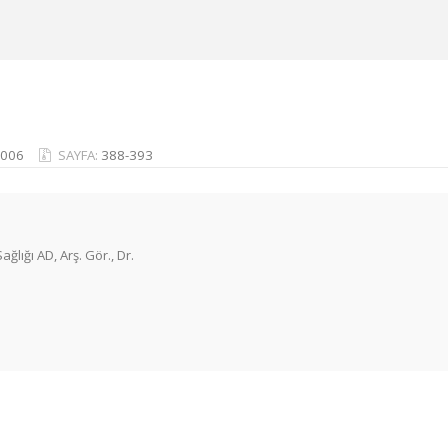
2006
SAYFA:
388-393
ğlığı AD, Arş. Gör., Dr.