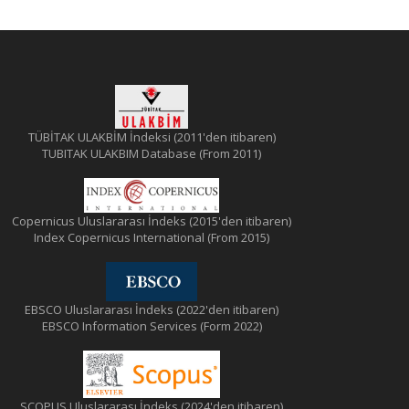
TÜBİTAK ULAKBİM İndeksi (2011'den itibaren)
TUBITAK ULAKBIM Database (From 2011)
Copernicus Uluslararası İndeks (2015'den itibaren)
Index Copernicus International (From 2015)
EBSCO Uluslararası İndeks (2022'den itibaren)
EBSCO Information Services (Form 2022)
SCOPUS Uluslararası İndeks (2024'den itibaren)