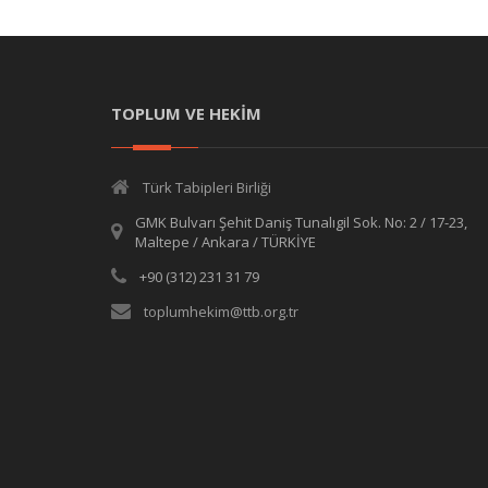
TOPLUM VE HEKİM
Türk Tabipleri Birliği
GMK Bulvarı Şehit Daniş Tunalıgil Sok. No: 2 / 17-23,
Maltepe / Ankara / TÜRKİYE
+90 (312) 231 31 79
toplumhekim@ttb.org.tr