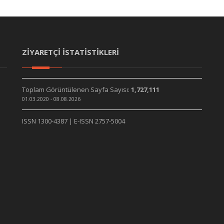
ZİYARETÇİ İSTATİSTİKLERİ
Toplam Görüntülenen Sayfa Sayısı:
1,727,111
01.03.2020 - 08.08.2026
ISSN 1300-4387 | E-ISSN 2757-5004