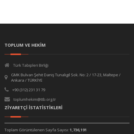
TOPLUM VE HEKİM
Türk Tabipleri Birliği
GMK Bulvarı Şehit Daniş Tunalıgil Sok. No: 2 / 17-23, Maltepe /
Ankara / TÜRKİYE
+90 (312) 231 31 79
toplumhekim@ttb.org.tr
ZİYARETÇİ İSTATİSTİKLERİ
Toplam Görüntülenen Sayfa Sayısı:
1,736,191