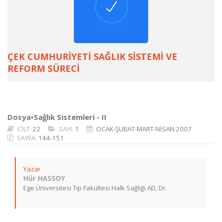
ÇEK CUMHURİYETİ SAĞLIK SİSTEMİ VE
REFORM SÜRECİ
Dosya•Sağlık Sistemleri - II
CİLT:
22
SAYI:
1
OCAK-ŞUBAT-MART-NİSAN 2007
SAYFA:
144-151
Yazar
Hür HASSOY
Ege Üniversitesi Tıp Fakültesi Halk Sağlığı AD, Dr.