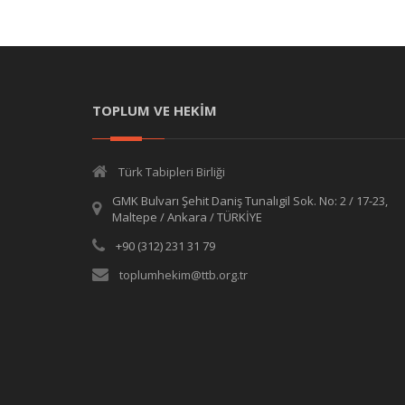
TOPLUM VE HEKİM
Türk Tabipleri Birliği
GMK Bulvarı Şehit Daniş Tunalıgil Sok. No: 2 / 17-23,
Maltepe / Ankara / TÜRKİYE
+90 (312) 231 31 79
toplumhekim@ttb.org.tr