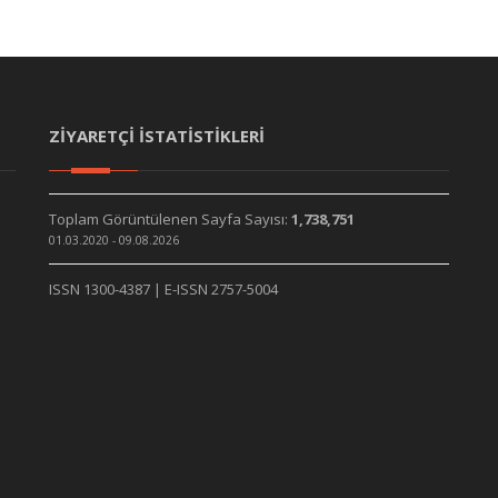
ZİYARETÇİ İSTATİSTİKLERİ
Toplam Görüntülenen Sayfa Sayısı:
1,738,751
01.03.2020 - 09.08.2026
ISSN 1300-4387 | E-ISSN 2757-5004