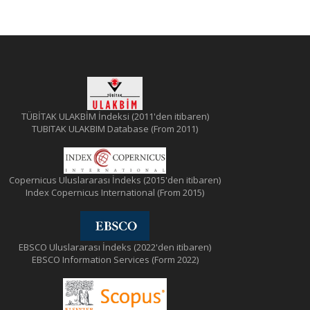
TÜBİTAK ULAKBİM İndeksi (2011'den itibaren)
TUBITAK ULAKBIM Database (From 2011)
Copernicus Uluslararası İndeks (2015'den itibaren)
Index Copernicus International (From 2015)
EBSCO Uluslararası İndeks (2022'den itibaren)
EBSCO Information Services (Form 2022)