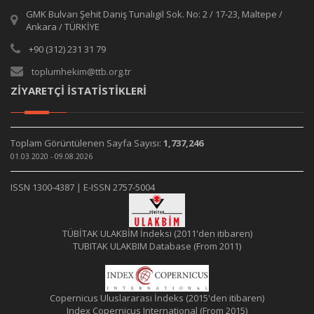
GMK Bulvarı Şehit Daniş Tunalıgil Sok. No: 2 / 17-23, Maltepe /
Ankara / TÜRKİYE
+90 (312) 231 31 79
toplumhekim@ttb.org.tr
ZİYARETÇİ İSTATİSTİKLERİ
Toplam Görüntülenen Sayfa Sayısı:
1,737,246
01.03.2020 - 09.08.2026
ISSN 1300-4387 | E-ISSN 2757-5004
TÜBİTAK ULAKBİM İndeksi (2011'den itibaren)
TUBITAK ULAKBIM Database (From 2011)
Copernicus Uluslararası İndeks (2015'den itibaren)
Index Copernicus International (From 2015)