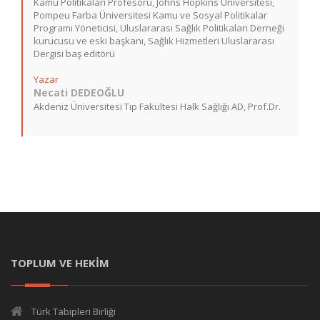
Kamu Politikaları Profesörü, Johns Hopkins Üniversitesi,
Pompeu Farba Üniversitesi Kamu ve Sosyal Politikalar
Programı Yöneticisi, Uluslararası Sağlık Politikaları Derneği
kurucusu ve eski başkanı, Sağlık Hizmetleri Uluslararası
Dergisi baş editörü
Yazar
Necati DEDEOĞLU
Akdeniz Üniversitesi Tıp Fakültesi Halk Sağlığı AD, Prof.Dr.
TOPLUM VE HEKİM
Türk Tabipleri Birliği