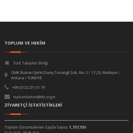
TOPLUM VE HEKİM
Türk Tabipleri Birliği
GMK Bulvarı Şehit Daniş Tunalıgil Sok. No: 2 / 17-23, Maltepe /
Ankara / TÜRKİYE
+90 (312) 231 31 79
toplumhekim@ttb.org.tr
ZİYARETÇİ İSTATİSTİKLERİ
Toplam Görüntülenen Sayfa Sayısı:
1,737,555
01.03.2020 - 09.08.2026