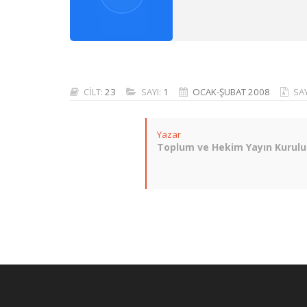
CİLT:
23
SAYI:
1
OCAK-ŞUBAT 2008
SA
Yazar
Toplum ve Hekim Yayın Kurulu