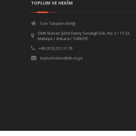
TOPLUM VE HEKİM
Türk Tabipleri Birliği
GMK Bulvarı Şehit Daniş Tunalıgil Sok. No: 2 / 17-23,
Maltepe / Ankara / TÜRKİYE
+90 (312) 231 31 79
toplumhekim@ttb.org.tr