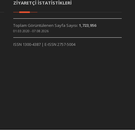
ZİYARETÇİ İSTATİSTİKLERİ
Toplam Görüntülenen Sayfa Sayısı:
1,723,956
01.03.2020 - 07.08.2026
ISSN 1300-4387 | E-ISSN 2757-5004