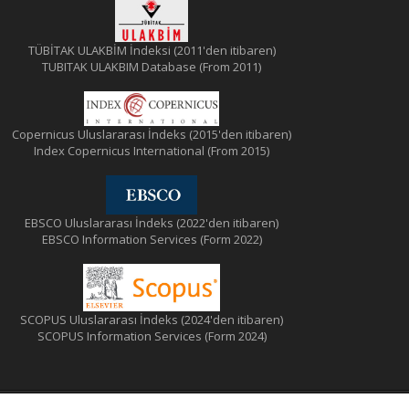
TÜBİTAK ULAKBİM İndeksi (2011'den itibaren)
TUBITAK ULAKBIM Database (From 2011)
Copernicus Uluslararası İndeks (2015'den itibaren)
Index Copernicus International (From 2015)
EBSCO Uluslararası İndeks (2022'den itibaren)
EBSCO Information Services (Form 2022)
SCOPUS Uluslararası İndeks (2024'den itibaren)
SCOPUS Information Services (Form 2024)