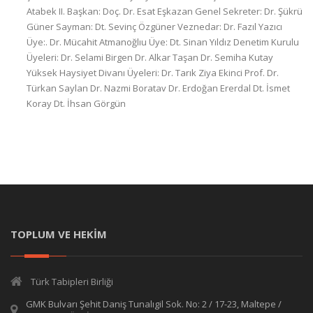
Atabek II. Başkan: Doç. Dr. Esat Eşkazan Genel Sekreter: Dr. Şükrü
Güner Sayman: Dt. Sevinç Özgüner Veznedar: Dr. Fazıl Yazıcı
Üye:. Dr. Mücahit Atmanoğlıu Üye: Dt. Sinan Yıldız Denetim Kurulu
Üyeleri: Dr. Selami Birgen Dr. Alkar Taşan Dr. Semiha Kutay
Yüksek Haysiyet Divanı Üyeleri: Dr. Tarık Ziya Ekinci Prof. Dr.
Türkan Saylan Dr. Nazmi Boratav Dr. Erdoğan Ererdal Dt. İsmet
Koray Dt. İhsan Görgün
TOPLUM VE HEKİM
Türk Tabipleri Birliği
GMK Bulvarı Şehit Daniş Tunalıgil Sok. No: 2 / 17-23, Maltepe /