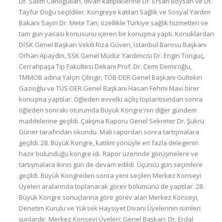
Dr. Salim Canoğulları, divan katipliklerine Dr. Ersan Boysan ve Dt.
Tayfur Doğu seçildiler. Kongreye katılan Sağlık ve Sosyal Yardım
Bakanı Sayın Dr. Mete Tan, özellikle Türkiye sağlık hizmetleri ve
tam gün yasası konusunu içeren bir konuşma yaptı. Konuklardan
DİSK Genel Başkan Vekili Rıza Güven, İstanbul Barosu Başkanı
Orhan Apaydın, SSK Genel Müdür Yardımcısı Dr. Engin Tonguç,
Cerrahpaşa Tıp Fakültesi Dekanı Prof. Dr. Cemi Demiroğlu,
TMMOB adına Yalçın Çilingir, TÖB-DER Genel Başkanı Gültekin
Gazioğlu ve TÜS-DER Genel Başkanı Hasan Fehmi Mavi birer
konuşma yaptılar. Öğleden evvelki açılış toplantısından sonra
öğleden sonraki oturumda Büyük Kongre'nin diğer gündem
maddelerine geçildi. Çalışma Raporu Genel Sekreter Dr. Şükrü
Güner tarafından okundu. Mali rapordan sonra tartışmalara
geçildi. 28. Büyük Kongre, katılım yönüyle en fazla delegenin
hazır bulunduğu kongre idi. Rapor üzerinde görüşmelere ve
tartışmalara ikinci gün de devam edildi. Üçüncü gün seçimlere
geçildi. Büyük Kongreden sonra yeni seçilen Merkez Konseyi
Üyeleri aralarında toplanarak görev bölümünü de yaptılar. 28.
Büyük Kongre sonuçlarına göre görev alan Merkez Konseyi,
Denetim Kurulu ve Yüksek Haysiyet Divanı Üyelerinin isimleri
şunlardır. Merkez Konseyi Üyeleri: Genel Başkan: Dr. Erdal