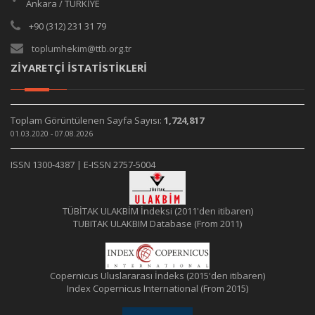
Ankara / TÜRKİYE
+90 (312) 231 31 79
toplumhekim@ttb.org.tr
ZİYARETÇİ İSTATİSTİKLERİ
Toplam Görüntülenen Sayfa Sayısı:
1,724,817
01.03.2020 - 07.08.2026
ISSN 1300-4387 | E-ISSN 2757-5004
TÜBİTAK ULAKBİM İndeksi (2011'den itibaren)
TUBITAK ULAKBIM Database (From 2011)
Copernicus Uluslararası İndeks (2015'den itibaren)
Index Copernicus International (From 2015)