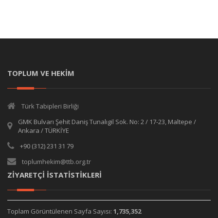
TOPLUM VE HEKİM
Türk Tabipleri Birliği
GMK Bulvarı Şehit Daniş Tunalıgil Sok. No: 2 / 17-23, Maltepe /
Ankara / TÜRKİYE
+90 (312) 231 31 79
toplumhekim@ttb.org.tr
ZİYARETÇİ İSTATİSTİKLERİ
Toplam Görüntülenen Sayfa Sayısı:
1,735,352