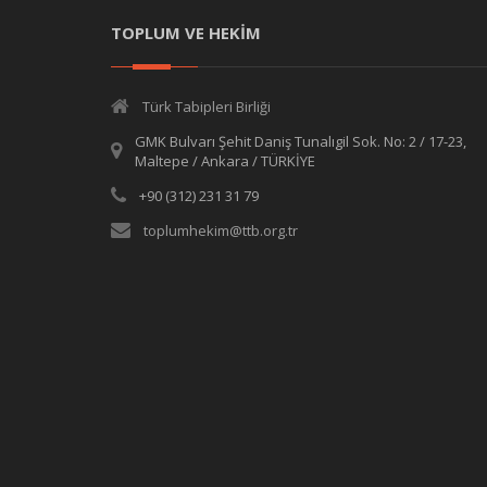
TOPLUM VE HEKİM
Türk Tabipleri Birliği
GMK Bulvarı Şehit Daniş Tunalıgil Sok. No: 2 / 17-23,
Maltepe / Ankara / TÜRKİYE
+90 (312) 231 31 79
toplumhekim@ttb.org.tr