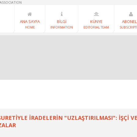
 ASSOCIATION
ANA SAYFA
BİLGİ
KÜNYE
ABONEL
HOME
INFORMATION
EDITORIAL TEAM
SUBSCRIPT
RETİYLE İRADELERİN "UZLAŞTIRILMASI": İŞÇİ V
ZALAR