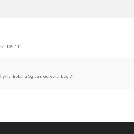
FA:
109-114
lişkiler Bölümü Öğretim Görevlisi, Doç. Dr.