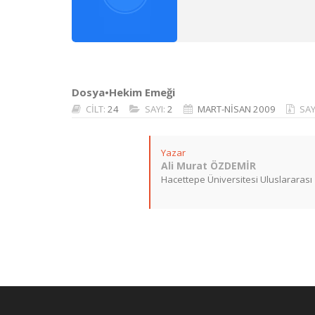
Dosya•Hekim Emeği
CİLT:
24
SAYI:
2
MART-NİSAN 2009
SAY
Yazar
Ali Murat ÖZDEMİR
Hacettepe Üniversitesi Uluslararası İ