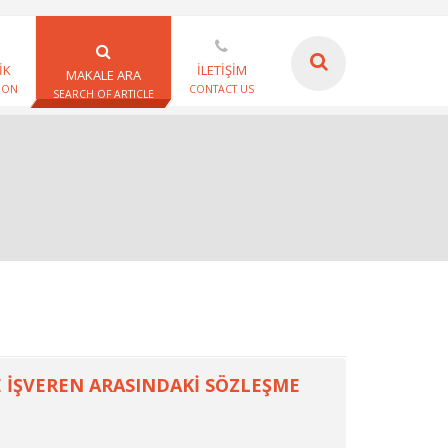
İK
İLETİŞİM
MAKALE ARA
ION
CONTACT US
SEARCH OF ARTICLE
E İŞVEREN ARASINDAKİ SÖZLEŞME