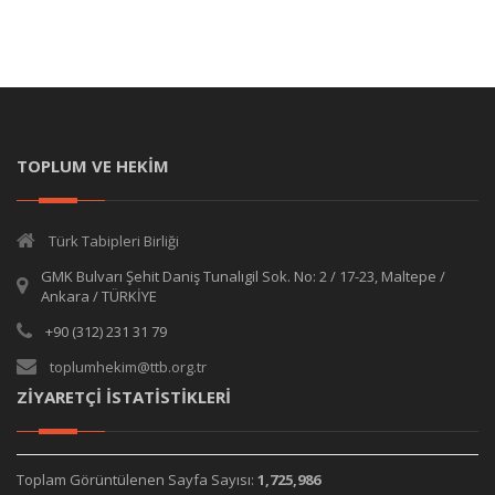
TOPLUM VE HEKİM
Türk Tabipleri Birliği
GMK Bulvarı Şehit Daniş Tunalıgil Sok. No: 2 / 17-23, Maltepe /
Ankara / TÜRKİYE
+90 (312) 231 31 79
toplumhekim@ttb.org.tr
ZİYARETÇİ İSTATİSTİKLERİ
Toplam Görüntülenen Sayfa Sayısı:
1,725,986