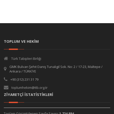
TOPLUM VE HEKİM
Türk Tabipleri Birliği
GMK Bulvarı Şehit Daniş Tunalıgil Sok. No: 2 / 17-23, Maltepe /
Ankara / TÜRKİYE
+90 (312) 231 31 79
toplumhekim@ttb.org.tr
ZİYARETÇİ İSTATİSTİKLERİ
Toplam Görüntülenen Sayfa Sayısı:
1,724,884