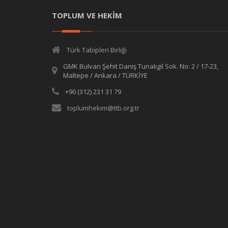
TOPLUM VE HEKİM
Türk Tabipleri Birliği
GMK Bulvarı Şehit Daniş Tunalıgil Sok. No: 2 / 17-23,
Maltepe / Ankara / TÜRKİYE
+90 (312) 231 31 79
toplumhekim@ttb.org.tr