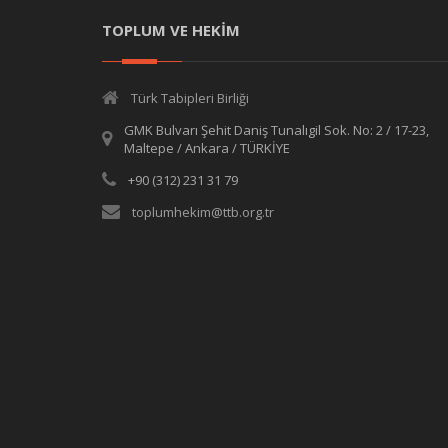
TOPLUM VE HEKİM
Türk Tabipleri Birliği
GMK Bulvarı Şehit Daniş Tunalıgil Sok. No: 2 / 17-23,
Maltepe / Ankara / TÜRKİYE
+90 (312) 231 31 79
toplumhekim@ttb.org.tr