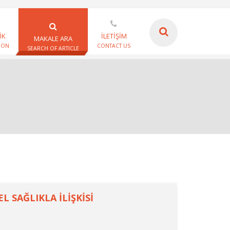
İK
İLETİŞİM
MAKALE ARA
ION
CONTACT US
SEARCH OF ARTICLE
 SAĞLIKLA İLİŞKİSİ