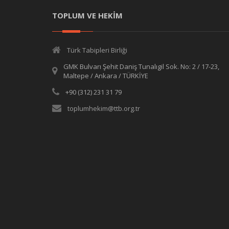
TOPLUM VE HEKİM
Türk Tabipleri Birliği
GMK Bulvarı Şehit Daniş Tunalıgil Sok. No: 2 / 17-23,
Maltepe / Ankara / TÜRKİYE
+90 (312) 231 31 79
toplumhekim@ttb.org.tr