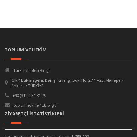
TOPLUM VE HEKİM
Türk Tabipleri Birliği
GMK Bulvarı Şehit Daniş Tunalıgil Sok. No: 2 / 17-23, Maltepe /
Ankara / TÜRKİYE
+90 (312) 231 31 79
toplumhekim@ttb.org.tr
ZİYARETÇİ İSTATİSTİKLERİ
Toplam Görüntülenen Sayfa Sayısı:
1,735,402