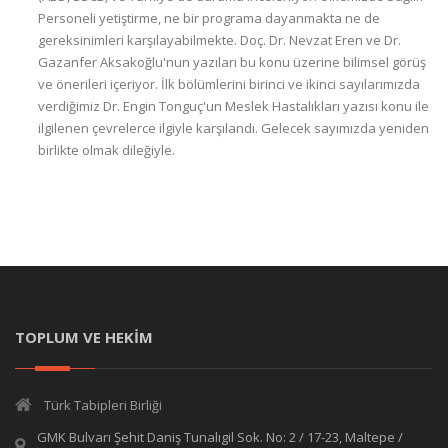
Personeli yetiştirme, ne bir programa dayanmakta ne de
gereksinimleri karşılayabilmekte. Doç. Dr. Nevzat Eren ve Dr.
Gazanfer Aksakoğlu'nun yazıları bu konu üzerine bilimsel görüş
ve önerileri içeriyor. İlk bölümlerini birinci ve ikinci sayılarımızda
verdiğimiz Dr. Engin Tonguç'un Meslek Hastalıkları yazısı konu ile
ilgilenen çevrelerce ilgiyle karşılandı. Gelecek sayımızda yeniden
birlikte olmak dileğiyle.
TOPLUM VE HEKİM
Türk Tabipleri Birliği
GMK Bulvarı Şehit Daniş Tunalıgil Sok. No: 2 / 17-23, Maltepe /