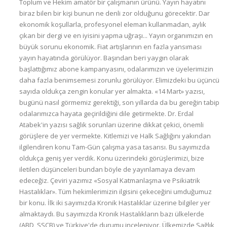
Toplum ve Hekim amatör bir çalışmanın ürünü. Yayın hayatını
biraz bilen bir kişi bunun ne denli zor olduğunu görecektir. Dar
ekonomik koşullarla, profesyonel eleman kullanmadan, aylık
çıkan bir dergi ve en iyisini yapma uğraşı... Yayın organımızın en
büyük sorunu ekonomik. Fiat artışlarının en fazla yansıması
yayın hayatında görülüyor. Başından beri yaygın olarak
başlattığımız abone kampanyasını, odalarımızın ve üyelerimizin
daha fazla benimsemesi zorunlu görülüyor. Elimizdeki bu üçüncü
sayıda oldukça zengin konular yer almakta. «14 Mart» yazısı,
bugünü nasıl görmemiz gerektiği, son yıllarda da bu gereğin tabip
odalarımızca hayata geçirildiğini dile getirmekte. Dr. Erdal
Atabek'in yazısı sağlık sorunları üzerine dikkat çekici, önemli
görüşlere de yer vermekte. Kitlemizi ve Halk Sağlığını yakından
ilgilendiren konu Tam-Gün çalışma yasa tasarısı. Bu sayımızda
oldukça geniş yer verdik. Konu üzerindeki görüşlerimizi, bize
iletilen düşünceleri bundan böyle de yayınlamaya devam
edeceğiz. Çeviri yazımız «Sosyal Katmanlaşma ve Psikiatrik
Hastalıklar». Tüm hekimlerimizin ilgisini çekeceğini umduğumuz
bir konu. İlk iki sayımızda Kronik Hastalıklar üzerine bilgiler yer
almaktaydı. Bu sayımızda Kronik Hastalıkların bazı ülkelerde
(ABD, SSCB) ve Türkiye'de durumu inceleniyor. Ülkemizde Sağlık