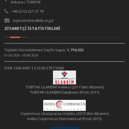
Ankara / TÜRKİYE
+90 (312) 231 31 79
toplumhekim@ttb.org.tr
ZİYARETÇİ İSTATİSTİKLERİ
Toplam Görüntülenen Sayfa Sayısı:
1,716,033
01.03.2020 - 06.08.2026
ISSN 1300-4387 | E-ISSN 2757-5004
TÜBİTAK ULAKBİM İndeksi (2011'den itibaren)
TUBITAK ULAKBIM Database (From 2011)
Copernicus Uluslararası İndeks (2015'den itibaren)
Index Copernicus International (From 2015)