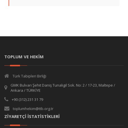
TOPLUM VE HEKİM
Türk Tabipleri Birliği
GMK Bulvarı Şehit Daniş Tunalıgil Sok. No: 2 / 17-23, Maltepe /
Ankara / TÜRKİYE
+90 (312) 231 31 79
toplumhekim@ttb.org.tr
ZİYARETÇİ İSTATİSTİKLERİ