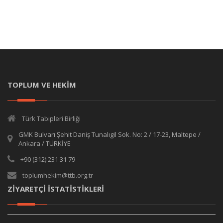
TOPLUM VE HEKİM
Türk Tabipleri Birliği
GMK Bulvarı Şehit Daniş Tunalıgil Sok. No: 2 / 17-23, Maltepe /
Ankara / TÜRKİYE
+90 (312) 231 31 79
toplumhekim@ttb.org.tr
ZİYARETÇİ İSTATİSTİKLERİ