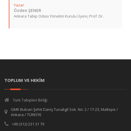
Yazar
Özden ŞENER
Ankara Tabip Odası Yönetim Kurulu Üyesi, Prof. Dr.
TOPLUM VE HEKİM
Türk Tabipleri Birliği
GMK Bulvarı Şehit Daniş Tunalıgil Sok. No: 2 / 17-23, Maltepe /
Ankara / TÜRKİYE
+90 (312) 231 31 79