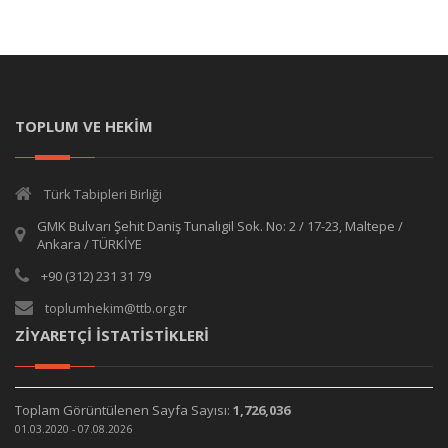
TOPLUM VE HEKİM
Türk Tabipleri Birliği
GMK Bulvarı Şehit Daniş Tunalıgil Sok. No: 2 / 17-23, Maltepe /
Ankara / TÜRKİYE
+90 (312) 231 31 79
toplumhekim@ttb.org.tr
ZİYARETÇİ İSTATİSTİKLERİ
Toplam Görüntülenen Sayfa Sayısı:
1,726,036
01.03.2020 - 07.08.2026