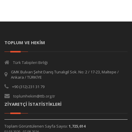
TOPLUM VE HEKİM
Türk Tabipleri Birliği
GMK Bulvarı Şehit Daniş Tunalıgil Sok. No: 2 / 17-23, Maltepe /
Ankara / TÜRKİYE
+90 (312) 231 31 79
toplumhekim@ttb.org.tr
ZİYARETÇİ İSTATİSTİKLERİ
Toplam Görüntülenen Sayfa Sayısı:
1,725,614
01.03.2020 - 07.08.2026