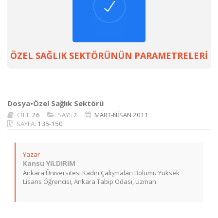
ÖZEL SAĞLIK SEKTÖRÜNÜN PARAMETRELERİ
Dosya•Özel Sağlık Sektörü
CİLT:
26
SAYI:
2
MART-NİSAN 2011
SAYFA:
135-150
Yazar
Kansu YILDIRIM
Ankara Üniversitesi Kadın Çalışmaları Bölümü Yüksek
Lisans Öğrencisi, Ankara Tabip Odası, Uzman