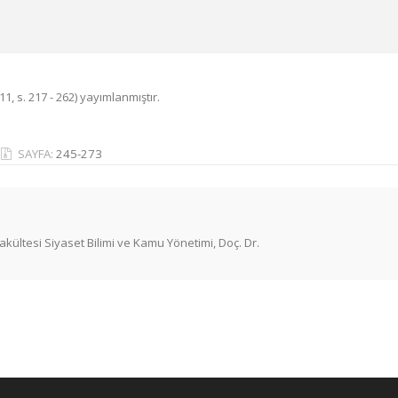
1, s. 217 - 262) yayımlanmıştır.
SAYFA:
245-273
Fakültesi Siyaset Bilimi ve Kamu Yönetimi, Doç. Dr.