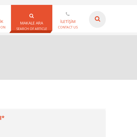
İK
İLETİŞİM
MAKALE ARA
ION
CONTACT US
SEARCH OF ARTICLE
I*