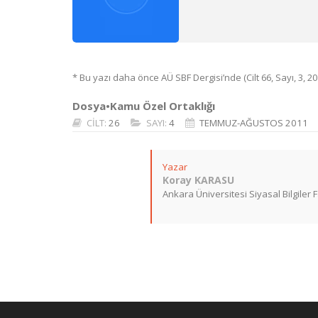
* Bu yazı daha önce AÜ SBF Dergisi’nde (Cilt 66, Sayı, 3, 201
Dosya•Kamu Özel Ortaklığı
CİLT:
26
SAYI:
4
TEMMUZ-AĞUSTOS 2011
Yazar
Koray KARASU
Ankara Üniversitesi Siyasal Bilgiler 