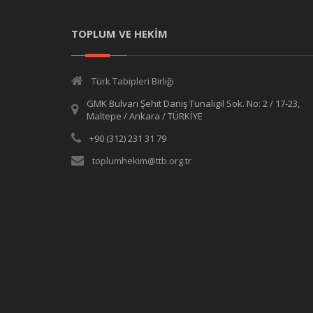
TOPLUM VE HEKİM
Türk Tabipleri Birliği
GMK Bulvarı Şehit Daniş Tunalıgil Sok. No: 2 / 17-23,
Maltepe / Ankara / TÜRKİYE
+90 (312) 231 31 79
toplumhekim@ttb.org.tr