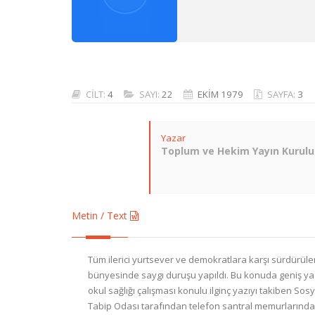
CİLT:
4
SAYI:
22
EKİM 1979
SAYFA:
3
Yazar
Toplum ve Hekim Yayın Kurulu
Metin / Text
Tüm ilerici yurtsever ve demokratlara karşı sürdürülen
bünyesinde saygı duruşu yapıldı. Bu konuda geniş yaz
okul sağlığı çalışması konulu ilginç yazıyı takiben S
Tabip Odası tarafından telefon santral memurlarında 