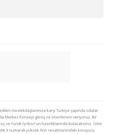
atledilen meslekdaşlarımıza karşı Türkiye çapında odalar
a Merkez Konseyi görüş ve önerileri»ni veriyoruz. Bir
ç ve Yürük İyriboz'un hazırlıklarında bulacaksınız. İzmir
elik 3 numaralı yüksek fırın revatmanındaki koruyucu