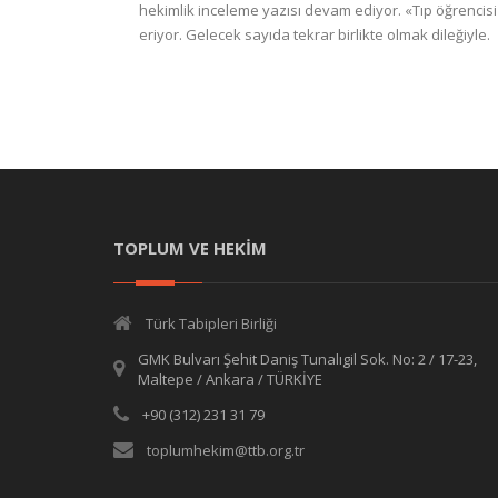
hekimlik inceleme yazısı devam ediyor. «Tıp öğrencisi 
eriyor. Gelecek sayıda tekrar birlikte olmak dileğiyle.
TOPLUM VE HEKİM
Türk Tabipleri Birliği
GMK Bulvarı Şehit Daniş Tunalıgil Sok. No: 2 / 17-23,
Maltepe / Ankara / TÜRKİYE
+90 (312) 231 31 79
toplumhekim@ttb.org.tr