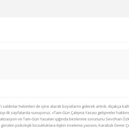
 saldırılar hekimleri de içine alarak boyutlarını giderek artırdı. Alçakça k
ıyı ilk sayfalarda sunuyoruz. «Tam-Gün Çalışma Yasası gelişmeler hakkınd
osyalizasyon ve Tam-Gün Yasaları ışığında beslenme sorununu Sevcihan Özko
görülen psikolojik bozukluklara ilişkin inceleme yazısını, Karabük Demir Ç