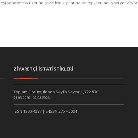
eşi sendromu» üzerine çeviri klinik yıllarına acı tepkileri adlı yazı yer al
ZİYARETÇİ İSTATİSTİKLERİ
Toplam Görüntülenen Sayfa Sayısı:
1,722,570
01.03.2020 - 07.08.2026
ISSN 1300-4387 | E-ISSN 2757-5004