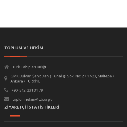
TOPLUM VE HEKİM
Türk Tabipleri Birliği
GMK Bulvarı Şehit Daniş Tunalıgil Sok. No: 2 / 17-23, Maltepe /
Ankara / TÜRKİYE
+90 (312) 231 31 79
toplumhekim@ttb.org.tr
ZİYARETÇİ İSTATİSTİKLERİ