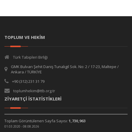
TOPLUM VE HEKİM
Türk Tabipleri Birliği
GMK Bulvarı Şehit Daniş Tunalıgil Sok. No: 2 / 17-23, Maltepe /
Ankara / TÜRKİYE
+90 (312) 231 31 79
toplumhekim@ttb.org.tr
ZİYARETÇİ İSTATİSTİKLERİ
Toplam Görüntülenen Sayfa Sayısı:
1,730,963
01.03.2020 - 08.08.2026