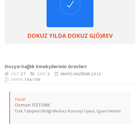
DOKUZ YILDA DOKUZ G(Ö)REV
Dosya•Sağlık Emekçilerinin Grevleri
CİLT:
27
SAYI:
3
MAYIS-HAZİRAN 2012
SAYFA:
194-199
Yazar
Osman ÖZTÜRK
Türk Tabipleri Birliği Merkez Konseyi Üyesi, İşyeri Hekimi