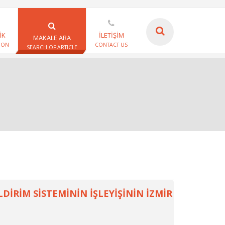
İK
İLETİŞİM
MAKALE ARA
ION
CONTACT US
SEARCH OF ARTICLE
İRİM SİSTEMİNİN İŞLEYİŞİNİN İZMİR