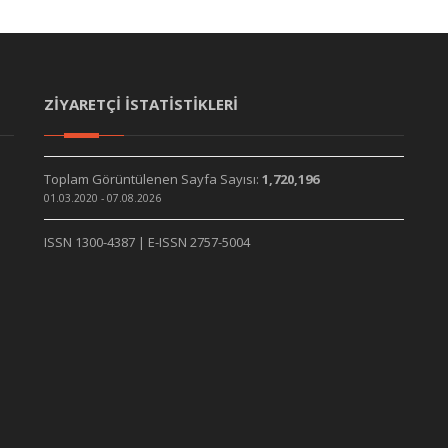
ZİYARETÇİ İSTATİSTİKLERİ
Toplam Görüntülenen Sayfa Sayısı:
1,720,196
01.03.2020 - 07.08.2026
ISSN 1300-4387 | E-ISSN 2757-5004