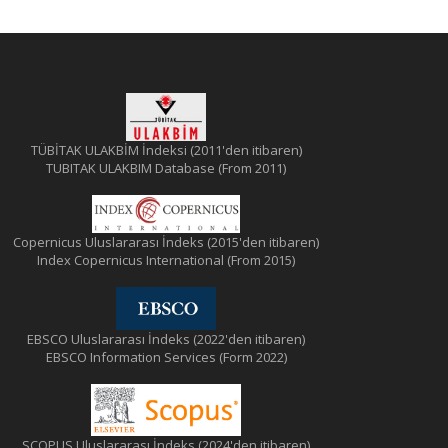
TÜBİTAK ULAKBİM İndeksi (2011'den itibaren)
TUBITAK ULAKBIM Database (From 2011)
Copernicus Uluslararası İndeks (2015'den itibaren)
Index Copernicus International (From 2015)
EBSCO Uluslararası İndeks (2022'den itibaren)
EBSCO Information Services (Form 2022)
SCOPUS Uluslararası İndeks (2024'den itibaren)