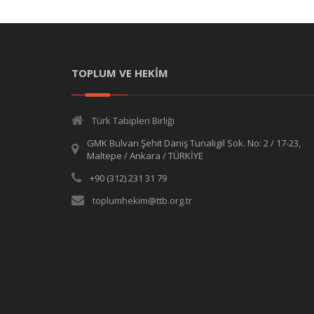
TOPLUM VE HEKİM
Türk Tabipleri Birliği
GMK Bulvarı Şehit Daniş Tunalıgil Sok. No: 2 / 17-23,
Maltepe / Ankara / TÜRKİYE
+90 (312) 231 31 79
toplumhekim@ttb.org.tr