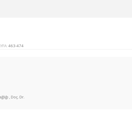
YFA:
463-474
lığı , Doç. Dr.