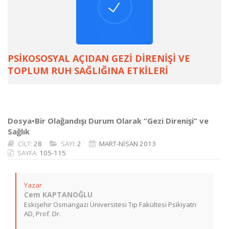
PSİKOSOSYAL AÇIDAN GEZİ DİRENİŞİ VE
TOPLUM RUH SAĞLIĞINA ETKİLERİ
Dosya•Bir Olağandışı Durum Olarak “Gezi Direnişi” ve
Sağlık
CİLT:
28
SAYI:
2
MART-NİSAN 2013
SAYFA:
105-115
Yazar
Cem KAPTANOĞLU
Eskişehir Osmangazi Üniversitesi Tıp Fakültesi Psikiyatri
AD, Prof. Dr.