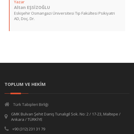
Yazar
Altan EŞSİZOĞLU
Eskişehir Osmangazi Üniversitesi Tıp Fakültesi Psikiyatri
AD, Doç. Dr.
TOPLUM VE HEKİM
Türk Tabipleri Birliği
GMK Bulvarı Şehit Daniş Tunalıgil Sok. No: 2 / 17-23, Maltepe /
Ankara / TÜRKİYE
+90 (312) 231 31 79