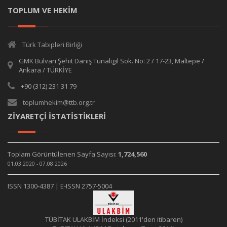
TOPLUM VE HEKİM
Türk Tabipleri Birliği
GMK Bulvarı Şehit Daniş Tunalıgil Sok. No: 2 / 17-23, Maltepe /
Ankara / TÜRKİYE
+90 (312) 231 31 79
toplumhekim@ttb.org.tr
ZİYARETÇİ İSTATİSTİKLERİ
Toplam Görüntülenen Sayfa Sayısı:
1,724,560
01.03.2020 - 07.08.2026
ISSN 1300-4387 | E-ISSN 2757-5004
TÜBİTAK ULAKBİM İndeksi (2011'den itibaren)