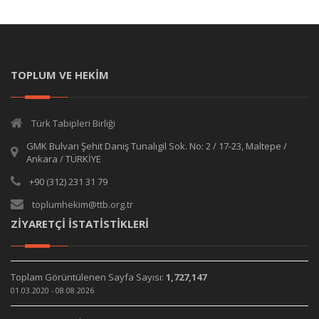
TOPLUM VE HEKİM
Türk Tabipleri Birliği
GMK Bulvarı Şehit Daniş Tunalıgil Sok. No: 2 / 17-23, Maltepe /
Ankara / TÜRKİYE
+90 (312) 231 31 79
toplumhekim@ttb.org.tr
ZİYARETÇİ İSTATİSTİKLERİ
Toplam Görüntülenen Sayfa Sayısı:
1,727,147
01.03.2020 - 08.08.2026