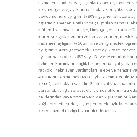
hizmetleri sınıflarında çalıştırılan tabib, diş tabible
ve kimyagerlere, aylıklarına ek olarak en yüksek devl
devlet memuru aylığının % 80'ini geçmemek üzere aylık t
öğretim hizmetleri sınıflarında çalıştırılan hemşire, eb
mühendisi, kimya lisansiye, kimyager, elektronik mühendi
idarecisi, sağlık memuru ve benzerlerinden, mesleki y
kademesi aylığının % 50'sini, lise dengi mesleki öğre
aylığının % 40'ını geçmemek üzere aylık tazminat veril
aylıklarına ek olarak 657 sayılı Devlet Memurları Kan
belirtilen kurumların sağlık hizmetlerinde çalıştırılan e
radyoloji, teknisyen yardımcıları ile ebe ve hemşire 
40'ı tutarını geçmemek üzere aylık tazminat verilir. M
yemeği tatil hakları saklıdır. Günlük çalışma saatler
personel, hariçte serbest olarak mesleklerini icra ed
gelirlerinden veya hizmet verdikleri kişilerden bu ka
sağlık hizmetlerinde çalışan personele aylıklarından
yeri ve hizmet niteliğı tazminatı ödenebilir.