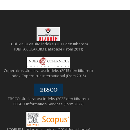
TÜBİTAK ULAKBİM İndeksi (2011'den itibaren)
TUBITAK ULAKBIM Database (From 2011)
Copernicus Uluslararası İndeks (2015'den itibaren)
Index Copernicus International (From 2015)
EBSCO Uluslararası İndeks (2022'den itibaren)
EBSCO Information Services (Form 2022)
SCOPUS Uluslararası İndeks (2024'den itibaren)