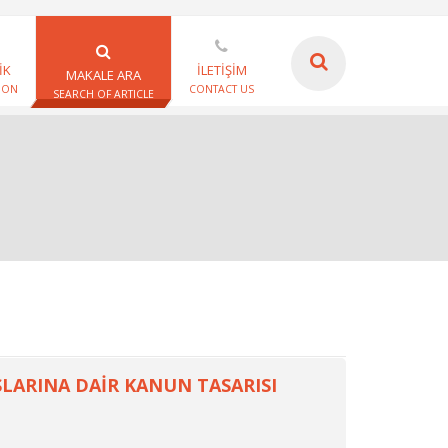
İK
İLETİŞİM
MAKALE ARA
ION
CONTACT US
SEARCH OF ARTICLE
LARINA DAİR KANUN TASARISI