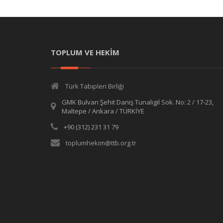
TOPLUM VE HEKİM
Türk Tabipleri Birliği
GMK Bulvarı Şehit Daniş Tunalıgil Sok. No: 2 / 17-23,
Maltepe / Ankara / TÜRKİYE
+90 (312) 231 31 79
toplumhekim@ttb.org.tr