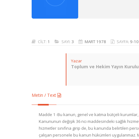
CİLT:
1
SAYI:
3
MART 1978
SAYFA:
9-10
Yazar
Toplum ve Hekim Yayın Kurulu
Metin / Text
Madde 1 -Bu kanun, genel ve katma bütçeli kurumlar, il
Kanununun değişik 36 ncı maddesindeki sağlık hizmetler
hizmetler sınıfına girip de, bu kanunda belirtilen per
çalışan personele bu kanun hükümleri uygulanmaz. Madde 