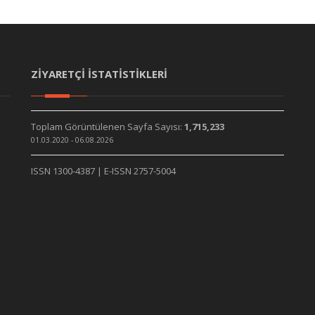
ZİYARETÇİ İSTATİSTİKLERİ
Toplam Görüntülenen Sayfa Sayısı:
1,715,233
01.03.2020 - 06.08.2026
ISSN 1300-4387 | E-ISSN 2757-5004