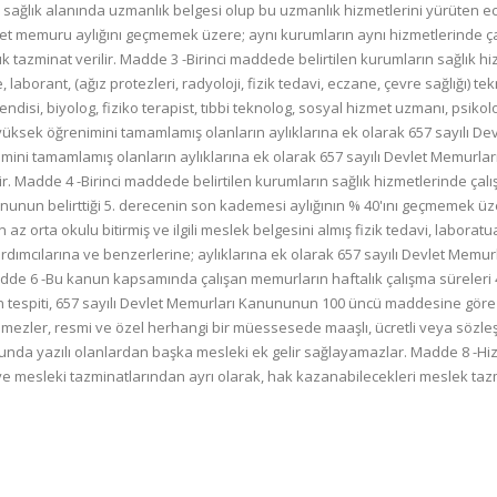
ri ve sağlık alanında uzmanlık belgesi olup bu uzmanlık hizmetlerini yürüten 
et memuru aylığını geçmemek üzere; aynı kurumların aynı hizmetlerinde çalı
azminat verilir. Madde 3 -Birinci maddede belirtilen kurumların sağlık hizmet
e, laborant, (ağız protezleri, radyoloji, fizik tedavi, eczane, çevre sağlığı) 
si, biyolog, fiziko terapist, tıbbi teknolog, sosyal hizmet uzmanı, psikoloğ, 
üksek öğrenimini tamamlamış olanların aylıklarına ek olarak 657 sayılı Dev
nimini tamamlamış olanların aylıklarına ek olarak 657 sayılı Devlet Memurla
ir. Madde 4 -Birinci maddede belirtilen kurumların sağlık hizmetlerinde çalı
ununun belirttiği 5. derecenin son kademesi aylığının % 40'ını geçmemek üze
n az orta okulu bitirmiş ve ilgili meslek belgesini almış fizik tedavi, laborat
yardımcılarına ve benzerlerine; aylıklarına ek olarak 657 sayılı Devlet Mem
adde 6 -Bu kanun kapsamında çalışan memurların haftalık çalışma süreleri 45
inin tespiti, 657 sayılı Devlet Memurları Kanununun 100 üncü maddesine gö
emezler, resmi ve özel herhangi bir müessesede maaşlı, ücretli veya sözleş
nunda yazılı olanlardan başka mesleki ek gelir sağlayamazlar. Madde 8 -Hi
 ve mesleki tazminatlarından ayrı olarak, hak kazanabilecekleri meslek t