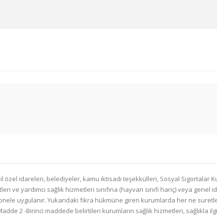
 özel idareleri, belediyeler, kamu iktisadi teşekkülleri, Sosyal Sigortalar
i ve yardımcı sağlık hizmetleri sınıfına (hayvan sınıfı hariç) veya genel ida
sonele uygulanır. Yukarıdaki fıkra hükmüne giren kurumlarda her ne suretle
2 -Birinci maddede belirtilen kurumların sağlık hizmetleri, sağlıkla ilgili g