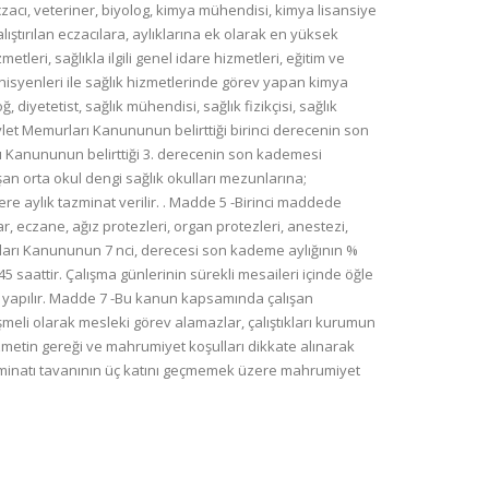
eczacı, veteriner, biyolog, kimya mühendisi, kimya lisansiye
ştırılan eczacılara, aylıklarına ek olarak en yüksek
leri, sağlıkla ilgili genel idare hizmetleri, eğitim ve
teknisyenleri ile sağlık hizmetlerinde görev yapan kimya
diyetetist, sağlık mühendisi, sağlık fizikçisi, sağlık
let Memurları Kanununun belirttiği birinci derecenin son
rı Kanununun belirttiği 3. derecenin son kademesi
şan orta okul dengi sağlık okulları mezunlarına;
re aylık tazminat verilir. . Madde 5 -Birinci maddede
uar, eczane, ağız protezleri, organ protezleri, anestezi,
urları Kanununun 7 nci, derecesi son kademe aylığının %
 saattir. Çalışma günlerinin sürekli mesaileri içinde öğle
re yapılır. Madde 7 -Bu kanun kapsamında çalışan
meli olarak mesleki görev alamazlar, çalıştıkları kurumun
zmetin gereği ve mahrumiyet koşulları dikkate alınarak
azminatı tavanının üç katını geçmemek üzere mahrumiyet