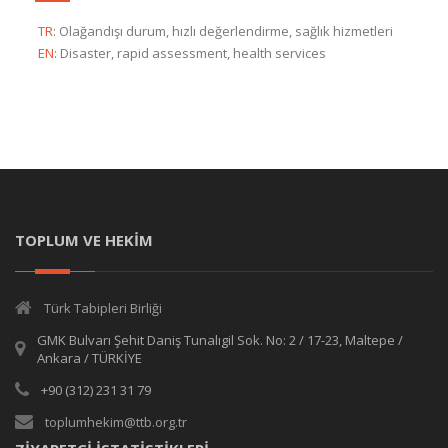
TR
:
Olağandışı durum, hızlı değerlendirme, sağlık hizmetleri
EN
:
Disaster, rapid assessment, health services
TOPLUM VE HEKİM
Türk Tabipleri Birliği
GMK Bulvarı Şehit Daniş Tunalıgil Sok. No: 2 / 17-23, Maltepe /
Ankara / TÜRKİYE
+90 (312) 231 31 79
toplumhekim@ttb.org.tr